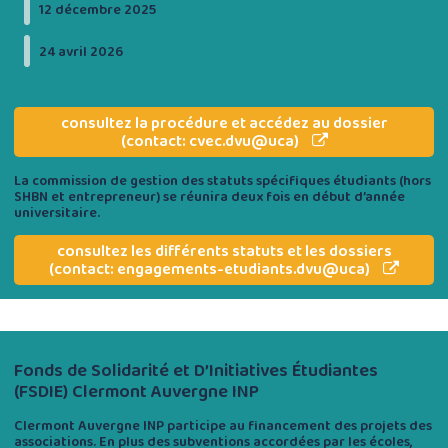
12 décembre 2025
24 avril 2026
consultez la procédure et accédez au dossier
(contact: cvec.dvu@uca)
La commission de gestion des statuts spécifiques étudiants (hors
SHBN et entrepreneur) se réunira deux fois en début d’année
universitaire.
consultez les différents statuts et les dossiers
(contact: engagements-etudiants.dvu@uca)
Fonds de Solidarité et D’Initiatives Étudiantes
(
FSDIE) Clermont Auvergne INP
Clermont Auvergne INP participe au financement des projets des
associations. En plus des subventions accordées par les écoles,