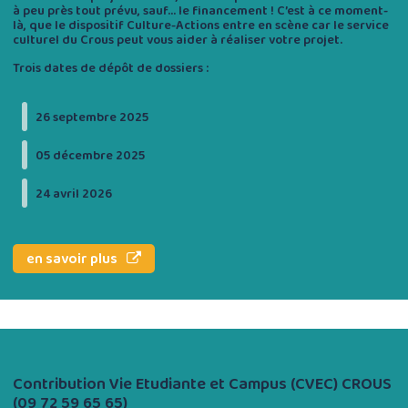
à peu près tout prévu, sauf… le financement ! C’est à ce moment-
là, que le dispositif Culture-Actions entre en scène car le service
culturel du Crous peut vous aider à réaliser votre projet.
Trois dates de dépôt de dossiers :
26 septembre 2025
05 décembre 2025
24 avril 2026
en savoir plus
Contribution Vie Etudiante et Campus (CVEC) CROUS
(09 72 59 65 65)