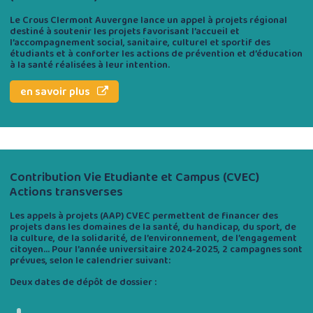
Le Crous Clermont Auvergne lance un appel à projets régional
destiné à soutenir les projets favorisant l’accueil et
l’accompagnement social, sanitaire, culturel et sportif des
étudiants et à conforter les actions de prévention et d’éducation
à la santé réalisées à leur intention.
en savoir plus
Contribution Vie Etudiante et Campus (CVEC)
Actions transverses
Les appels à projets (AAP) CVEC permettent de financer des
projets dans les domaines de la santé, du handicap, du sport, de
la culture, de la solidarité, de l’environnement, de l’engagement
citoyen… Pour l’année universitaire 2024-2025, 2 campagnes sont
prévues, selon le calendrier suivant:
Deux dates de dépôt de dossier :