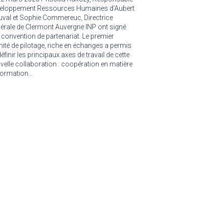
eloppement Ressources Humaines d’Aubert
uval et Sophie Commereuc, Directrice
érale de Clermont Auvergne INP ont signé
 convention de partenariat. Le premier
ité de pilotage, riche en échanges a permis
éfinir les principaux axes de travail de cette
velle collaboration : coopération en matière
formation…