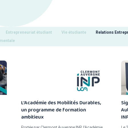
Entrepreneuriat étudiant
Vie étudiante
Relations Entrep
ementale
L’Académie des Mobilités Durables,
Si
un programme de formation
Au
ambitieux
IN
Portée par Clermont Auvergne INP, l’Académie
Le 