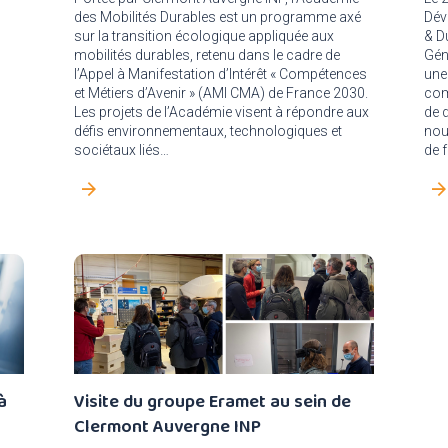
des Mobilités Durables est un programme axé
Dév
sur la transition écologique appliquée aux
& D
mobilités durables, retenu dans le cadre de
Gén
l’Appel à Manifestation d’Intérêt « Compétences
une
et Métiers d’Avenir » (AMI CMA) de France 2030.
com
Les projets de l’Académie visent à répondre aux
de d
défis environnementaux, technologiques et
nou
sociétaux liés…
de 
à
Visite du groupe Eramet au sein de
Clermont Auvergne INP