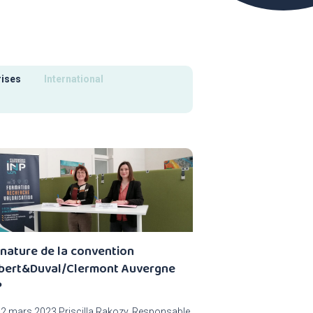
rises
International
gnature de la convention
bert&Duval/Clermont Auvergne
P
22 mars 2023 Priscilla Rakozy, Responsable