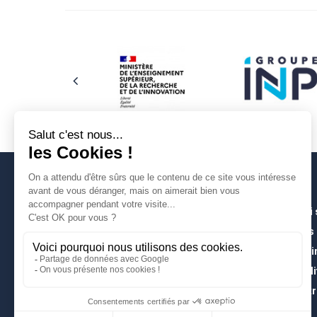
Qui
Les
À l’
Poli
Entr