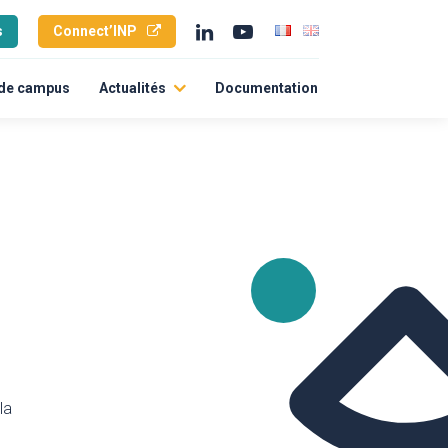
s
Connect’INP
 de campus
Actualités
Documentation
Toutes nos actus
L’agenda
ités durables
International
ts
la