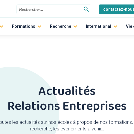
contactez-nou
Formations
Recherche
International
Vie
Les écoles
Politique scientifique
Graduate Track
indre
La Prépa des INP
Les laboratoires
ERASMUS +
Former les ingénieurs à la transition ECOlogique et aux MOBil
L’Ecole Doctorale
Aides et Bourses pour l’
Entrepreneuriat étudiant
Témoignages d’étudian
Dynamique pédagogique
Actualités
Formation continue
Relations Entreprises
Formation par apprentissage
Inscription
outes les actualités sur nos écoles à propos de nos formations, 
recherche, les événements à venir…