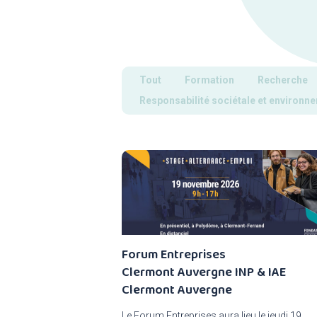
Tout
Formation
Recherche
Responsabilité sociétale et environn
Forum Entreprises
Clermont Auvergne INP & IAE
Clermont Auvergne
Le Forum Entreprises aura lieu le jeudi 19