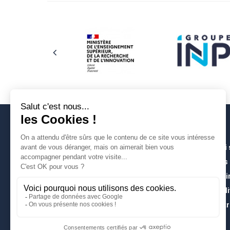
Qui
Les
À l’
Poli
Entr