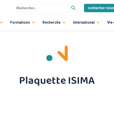
contactez-nou
Formations
Recherche
International
Vie
Les écoles
Politique scientifique
Graduate Track
indre
La Prépa des INP
Les laboratoires
ERASMUS +
Former les ingénieurs à la transition ECOlogique et aux MOBil
L’Ecole Doctorale
Aides et Bourses pour l’
Entrepreneuriat étudiant
Témoignages d’étudian
Dynamique pédagogique
Plaquette ISIMA
Formation continue
Formation par apprentissage
Inscription