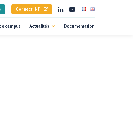
s
Connect’INP
 de campus
Actualités
Documentation
Toutes nos actus
L’agenda
ités durables
International
ts