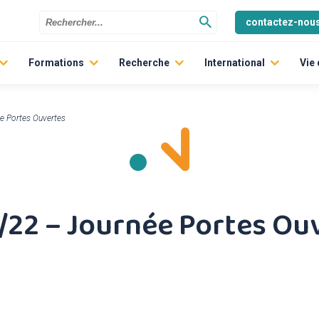
contactez-nou
Formations
Recherche
International
Vie
Les écoles
Politique scientifique
Graduate Track
indre
La Prépa des INP
Les laboratoires
ERASMUS +
e Portes Ouvertes
Former les ingénieurs à la transition ECOlogique et aux MOBil
L’Ecole Doctorale
Aides et Bourses pour l’
Entrepreneuriat étudiant
Témoignages d’étudian
Dynamique pédagogique
/22 – Journée Portes Ou
Formation continue
Formation par apprentissage
Inscription