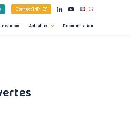
s
Connect’INP
 de campus
Actualités
Documentation
Toutes nos actus
L’agenda
ités durables
International
ts
vertes