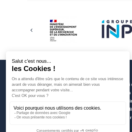
Qui
Les
À l’
Poli
Entr